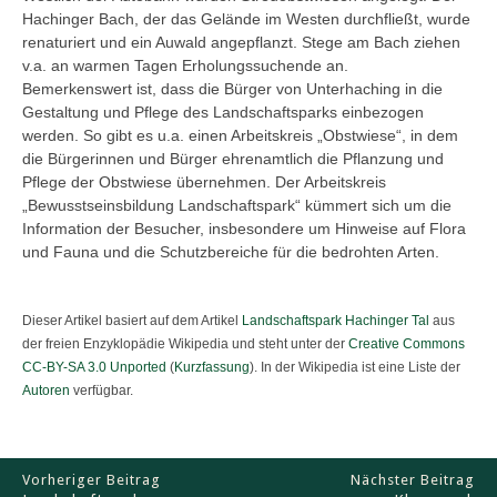
Hachinger Bach, der das Gelände im Westen durchfließt, wurde
renaturiert und ein Auwald angepflanzt. Stege am Bach ziehen
v.a. an warmen Tagen Erholungssuchende an.
Bemerkenswert ist, dass die Bürger von Unterhaching in die
Gestaltung und Pflege des Landschaftsparks einbezogen
werden. So gibt es u.a. einen Arbeitskreis „Obstwiese“, in dem
die Bürgerinnen und Bürger ehrenamtlich die Pflanzung und
Pflege der Obstwiese übernehmen. Der Arbeitskreis
„Bewusstseinsbildung Landschaftspark“ kümmert sich um die
Information der Besucher, insbesondere um Hinweise auf Flora
und Fauna und die Schutzbereiche für die bedrohten Arten.
Dieser Artikel basiert auf dem Artikel
Landschaftspark Hachinger Tal
aus
der freien Enzyklopädie Wikipedia und steht unter der
Creative Commons
CC-BY-SA 3.0 Unported
(
Kurzfassung
). In der Wikipedia ist eine Liste der
Autoren
verfügbar.
Vorheriger Beitrag
Nächster Beitrag