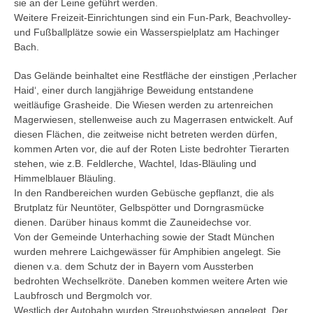
sie an der Leine geführt werden.
Weitere Freizeit-Einrichtungen sind ein Fun-Park, Beachvolley-
und Fußballplätze sowie ein Wasserspielplatz am Hachinger
Bach.
Das Gelände beinhaltet eine Restfläche der einstigen ‚Perlacher
Haid‘, einer durch langjährige Beweidung entstandene
weitläufige Grasheide. Die Wiesen werden zu artenreichen
Magerwiesen, stellenweise auch zu Magerrasen entwickelt. Auf
diesen Flächen, die zeitweise nicht betreten werden dürfen,
kommen Arten vor, die auf der Roten Liste bedrohter Tierarten
stehen, wie z.B. Feldlerche, Wachtel, Idas-Bläuling und
Himmelblauer Bläuling.
In den Randbereichen wurden Gebüsche gepflanzt, die als
Brutplatz für Neuntöter, Gelbspötter und Dorngrasmücke
dienen. Darüber hinaus kommt die Zauneidechse vor.
Von der Gemeinde Unterhaching sowie der Stadt München
wurden mehrere Laichgewässer für Amphibien angelegt. Sie
dienen v.a. dem Schutz der in Bayern vom Aussterben
bedrohten Wechselkröte. Daneben kommen weitere Arten wie
Laubfrosch und Bergmolch vor.
Westlich der Autobahn wurden Streuobstwiesen angelegt. Der