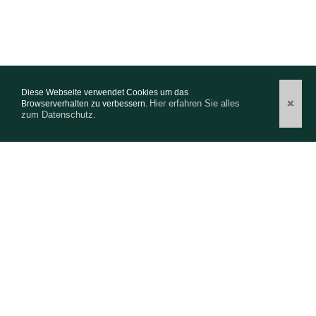
Diese Webseite verwendet Cookies um das
Hier erfahren Sie alles
✖
Browserverhalten zu verbessern.
zum Datenschutz.
Willkommen
Willkommen
Stöbern Sie in verschiedensten Gartenwelten