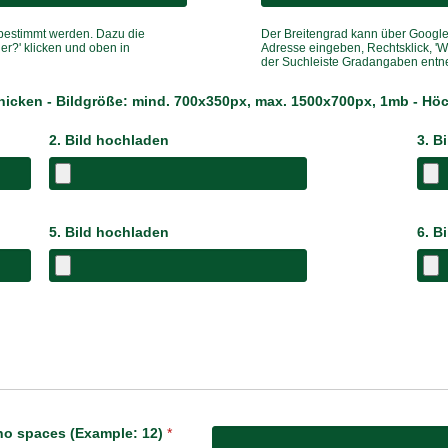
bestimmt werden. Dazu die
Der Breitengrad kann über
Googl
ier?' klicken und oben in
Adresse eingeben, Rechtsklick, 'Wa
der Suchleiste Gradangaben ent
schicken - Bildgröße: mind. 700x350px, max. 1500x700px, 1mb - H
2. Bild hochladen
3. B
5. Bild hochladen
6. B
 no spaces (Example: 12)
*