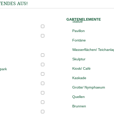
FENDES AUS!
GARTENELEMENTE
Statue
Pavillon
Fontäne
Wasserflächen/ Teichanl
Skulptur
Kiosk/ Café
spark
Kaskade
Grotte/ Nymphaeum
Quellen
Brunnen