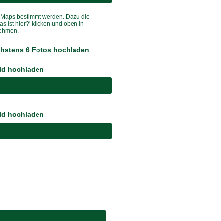
eMaps
bestimmt werden. Dazu die
s ist hier?' klicken und oben in
nehmen.
öchstens 6 Fotos hochladen
ild hochladen
ild hochladen