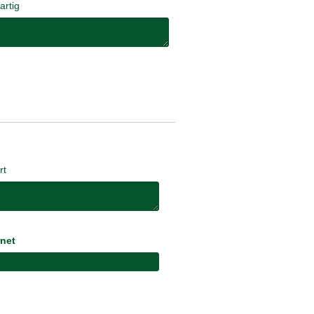
artig
rt
rnet