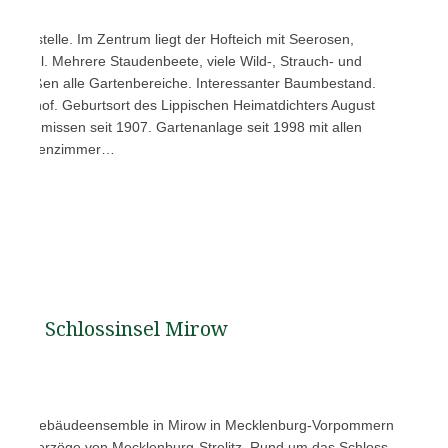
sthofstelle. Im Zentrum liegt der Hofteich mit Seerosen,
d Insel. Mehrere Staudenbeete, viele Wild-, Strauch- und
chließen alle Gartenbereiche. Interessanter Baumbestand.
 Bolhof. Geburtsort des Lippischen Heimatdichters August
ie Asemissen seit 1907. Gartenanlage seit 1998 mit allen
ten Gartenzimmer…
Schlossinsel Mirow
 ihrem Gebäudeensemble in Mirow in Mecklenburg-Vorpommern
 der Herzöge von Mecklenburg-Strelitz. Rund um das Schloss