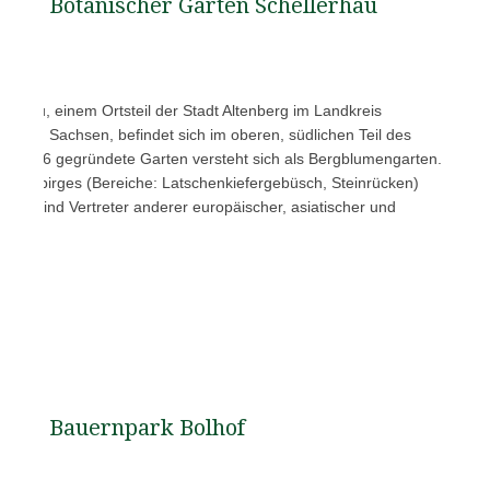
Botanischer Garten Schellerhau
lerhau, einem Ortsteil der Stadt Altenberg im Landkreis
ge in Sachsen, befindet sich im oberen, südlichen Teil des
er 1906 gegründete Garten versteht sich als Bergblumengarten.
Erzgebirges (Bereiche: Latschenkiefergebüsch, Steinrücken)
ges sind Vertreter anderer europäischer, asiatischer und
rge…
Bauernpark Bolhof