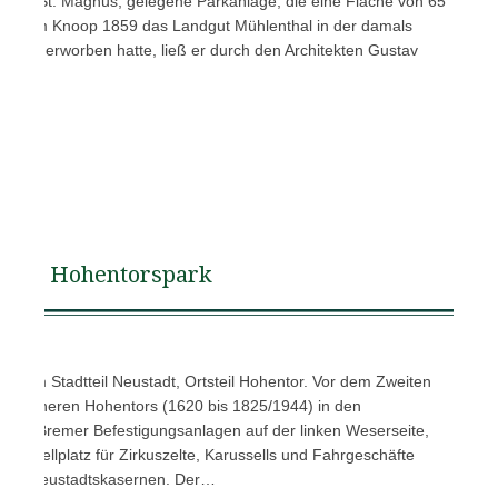
tsteil St. Magnus, gelegene Parkanlage, die eine Fläche von 65
achdem Knoop 1859 das Landgut Mühlenthal in der damals
gnus erworben hatte, ließ er durch den Architekten Gustav
Hohentorspark
men im Stadtteil Neustadt, Ortsteil Hohentor. Vor dem Zweiten
des früheren Hohentors (1620 bis 1825/1944) in den
heren Bremer Befestigungsanlagen auf der linken Weserseite,
 als Stellplatz für Zirkuszelte, Karussells und Fahrgeschäfte
ür die Neustadtskasernen. Der…