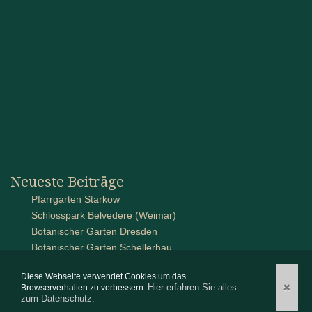
Neueste Beiträge
Pfarrgarten Starkow
Schlosspark Belvedere (Weimar)
Botanischer Garten Dresden
Botanischer Garten Schellerhau
Schlossanlage auf Pütnitz
Diese Webseite verwendet Cookies um das
Hier erfahren Sie alles
✖
Browserverhalten zu verbessern.
zum Datenschutz.
2026 © Parks und Gaerten
www.parks-und-gaerten.de