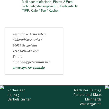
Mail oder telefonisch, Eintritt 2 Euro
nicht behindertengerecht, Hunde erlaubt
TIPP: Cafe / Tee / Kuchen
Amanda & Arno Peters
Süderwieke Nord 57
26629 Großefehn
Tel.: +4949433858
Email:
amanda@petersmail.net
www.spetzer-tuun.de
Vorheriger
Nächster Beitrag
Renate und Klaus
Beitrag
Bärbels Garten
Meinhards
Wassergarten