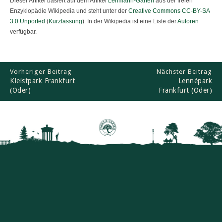
Dieser Artikel basiert auf dem Artikel
Lehmann-Garten
aus der freien
Enzyklopädie Wikipedia und steht unter der
Creative Commons CC-BY-SA
3.0 Unported
(
Kurzfassung
). In der Wikipedia ist eine Liste der
Autoren
verfügbar.
Vorheriger Beitrag
Nächster Beitrag
Kleistpark Frankfurt
Lennépark
(Oder)
Frankfurt (Oder)