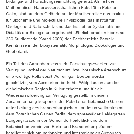
Bildungs- und Forschungseinrichtung genutzt. Als Teil der
Mathematisch-Naturwissenschaftlichen Fakultät in Potsdam-
Golm, sind auf dem Gelände an der Maulbeerallee das Institut
für Biochemie und Molekulare Physiologie, das Institut für
Ökologie und Naturschutz und das Institut für Systematik und
Didaktik der Biologie untergebracht. Jährlich erhalten hier rund
250 Studierende (Stand 2008) des Fachbereichs Botanik
Kenntnisse in der Biosystematik, Morphologie, Bioökologie und
Geobotanik.
Ein Teil des Gartenbereichs steht Forschungszwecken zur
Verfügung, wobei der Naturschutz, bzw. botanische Artenschutz
eine wichtige Rolle spielt. Auf einigen Beeten werden
geschützte, vom Aussterben bedrohte Wildpflanzen aus der
einheimischen Region in Kultur erhalten und für die
Wiederauswilderung zur Verfügung gestellt. In diesem
Zusammenhang kooperiert der Potsdamer Botanische Garten
unter Leitung des brandenburgischen Landesumweltamtes mit
dem Botanischen Garten Berlin, dem spreewälder Heidegarten
Langengrassau in der Gemeinde Heideblick und dem
Botanischen Verein von Berlin und Brandenburg. Zudem
beteiligt er sich am nationalen und internationalen Austausch