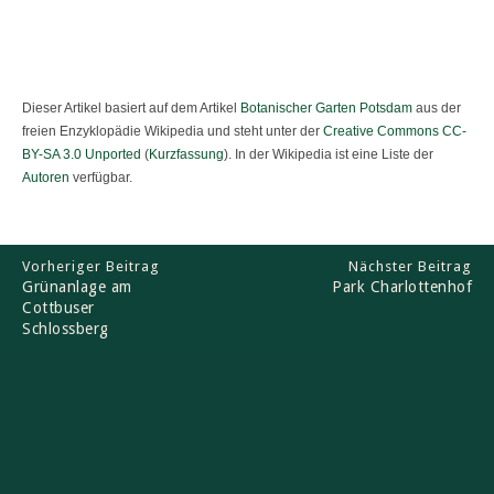
Dieser Artikel basiert auf dem Artikel
Botanischer Garten Potsdam
aus der
freien Enzyklopädie Wikipedia und steht unter der
Creative Commons CC-
BY-SA 3.0 Unported
(
Kurzfassung
). In der Wikipedia ist eine Liste der
Autoren
verfügbar.
Vorheriger Beitrag
Nächster Beitrag
Grünanlage am
Park Charlottenhof
Cottbuser
Schlossberg