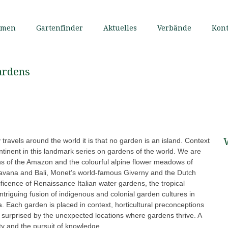
mmen
Gartenfinder
Aktuelles
Verbände
Kont
ardens
 travels around the world it is that no garden is an island. Context
ntinent in this landmark series on gardens of the world. We are
ns of the Amazon and the colourful alpine flower meadows of
vana and Bali, Monet’s world-famous Giverny and the Dutch
ficence of Renaissance Italian water gardens, the tropical
intriguing fusion of indigenous and colonial garden cultures in
. Each garden is placed in context, horticultural preconceptions
surprised by the unexpected locations where gardens thrive. A
ty and the pursuit of knowledge.