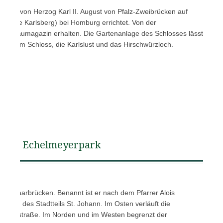
1788 von Herzog Karl II. August von Pfalz-Zweibrücken auf
heute Karlsberg) bei Homburg errichtet. Von der
g das Baumagazin erhalten. Die Gartenanlage des Schlosses lässt
en Park am Schloss, die Karlslust und das Hirschwürzloch.
n…
Echelmeyerpark
k in Saarbrücken. Benannt ist er nach dem Pfarrer Alois
orden des Stadtteils St. Johann. Im Osten verläuft die
umannstraße. Im Norden und im Westen begrenzt der