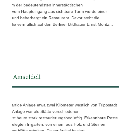
zu einem der bedeutendsten innerstädtischen
. Der vom Haupteingang aus sichtbare Turm wurde einer
nden und beherbergt ein Restaurant. Davor steht die
zen, die vermutlich auf den Berliner Bildhauer Ernst Moritz…
Amseldell
e parkartige Anlage etwa zwei Kilometer westlich von Trippstadt
z). Die Anlage war als Stätte verschiedener
t. Sie ist heute stark restaurierungsbedürftig. Erkennbare Reste
n angelegten Irrgarten, von einem aus Holz und Steinen
on einer Hütte erhalten. Dieser Artikel basiert…