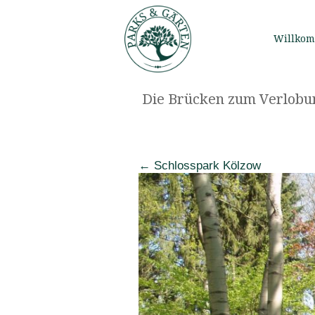
Willko
Die Brücken zum Verlobu
←
Schlosspark Kölzow