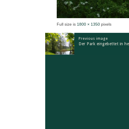
Full size is
1800 × 1350
pixels
Previous image
Der Park eingebettet in he