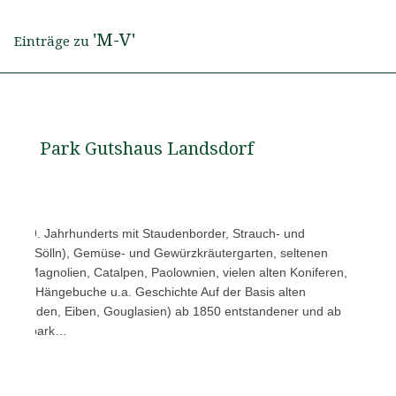
'M-V'
Einträge zu
Park Gutshaus Landsdorf
 des 19. Jahrhunderts mit Staudenborder, Strauch- und
eich (Sölln), Gemüse- und Gewürzkräutergarten, seltenen
24 Magnolien, Catalpen, Paolownien, vielen alten Koniferen,
buche, Hängebuche u.a. Geschichte Auf der Basis alten
n, Linden, Eiben, Gouglasien) ab 1850 entstandener und ab
schaftspark…