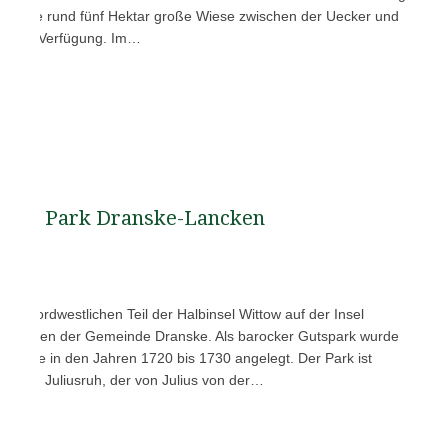
lte eine rund fünf Hektar große Wiese zwischen der Uecker und
st zur Verfügung. Im…
Park Dranske-Lancken
 im nordwestlichen Teil der Halbinsel Wittow auf der Insel
l Lancken der Gemeinde Dranske. Als barocker Gutspark wurde
 Anlage in den Jahren 1720 bis 1730 angelegt. Der Park ist
Park in Juliusruh, der von Julius von der…