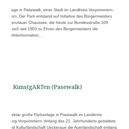
Parkanlage in Pasewalk, einer Stadt im Landkreis Vorpommern-
pommern. Der Park entstand auf Initiative des Bürgermeisters
ch der Prenzlauer Chaussee, die heute zur Bundesstraße 109
efindet sich seit 1903 zu Ehren des Bürgermeisters die
rbaute Höhlenformation,…
KunstgARTen (Pasewalk)
 fünf Hektar große Parkanlage in Pasewalk im Landkreis
klenburg-Vorpommern. Anfang des 21. Jahrhunderts gestaltete
st- und Kulturlandschaft Ueckeraue die Auenlandschaft entlang