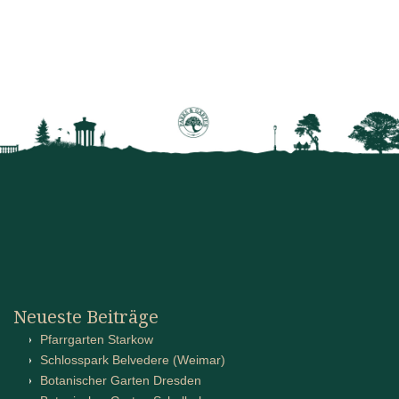
Neueste Beiträge
Pfarrgarten Starkow
Schlosspark Belvedere (Weimar)
Botanischer Garten Dresden