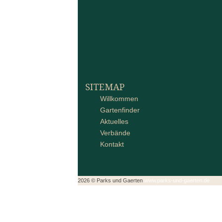
SITEMAP
Willkommen
Gartenfinder
Aktuelles
Verbände
Kontakt
2026 © Parks und Gaerten
www.parks-und-gaerten.de