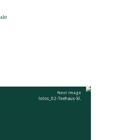
akt
Next image
lotos_02-Teehaus-kl.