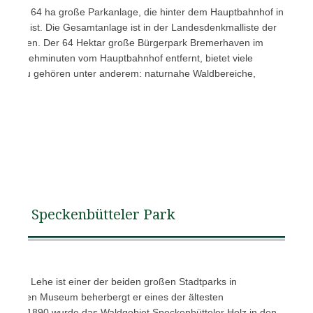
t eine 64 ha große Parkanlage, die hinter dem Hauptbahnhof in
gen ist. Die Gesamtanlage ist in der Landesdenkmalliste der
getragen. Der 64 Hektar große Bürgerpark Bremerhaven im
nige Gehminuten vom Hauptbahnhof entfernt, bietet viele
ng; dazu gehören unter anderem: naturnahe Waldbereiche,
Speckenbütteler Park
adtteil Lehe ist einer der beiden großen Stadtparks in
ndlichen Museum beherbergt er eines der ältesten
d. Seit 1890 wurde das Waldgebiet Speckenbütteler Holz in den